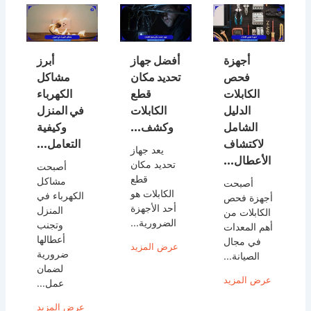
أجهزة
أفضل جهاز
أبرز
فحص
تحديد مكان
مشاكل
الكابلات
قطع
الكهرباء
الدليل
الكابلات
في المنزل
الشامل
وكشف...
وكيفية
لاكتشاف
التعامل...
يعد جهاز
الأعطال...
تحديد مكان
أصبحت
قطع
مشاكل
أصبحت
الكابلات هو
الكهرباء في
أجهزة فحص
أحد الأجهزة
المنزل
الكابلات من
الضرورية...
وتجنب
أهم المعدات
أعطالها
في مجال
عرض المزيد
ضرورية
الصيانة...
لضمان
عرض المزيد
عمل...
عرض المزيد