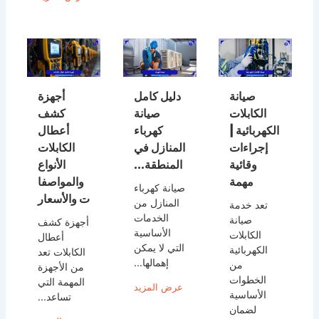
صيانة
دليل كامل
أجهزة
الكابلات
صيانة
كشف
الكهربائية |
كهرباء
أعطال
إجراءات
المنازل في
الكابلات
وقائية
المنطقة...
الأنواع
مهمة
والمواصفا
صيانة كهرباء
ت والأسعار
المنازل من
تعد خدمة
الخدمات
صيانة
أجهزة كشف
الأساسية
الكابلات
أعطال
التي لا يمكن
الكهربائية
الكابلات تعد
إهمالها...
من
من الأجهزة
الخطوات
المهمة التي
عرض المزيد
الأساسية
تساعد...
لضمان