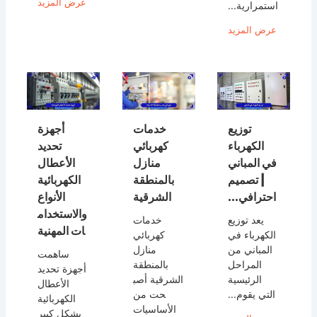
عرض المزيد
استمرارية...
عرض المزيد
توزيع
خدمات
أجهزة
الكهرباء
كهربائي
تحديد
في المباني
منازل
الأعطال
| تصميم
بالمنطقة
الكهربائية
احترافي...
الشرقية
الأنواع
والاستخدام
يعد توزيع
خدمات
ات المهنية
الكهرباء في
كهربائي
المباني من
منازل
ساهمت
المراحل
بالمنطقة
أجهزة تحديد
الرئيسية
الشرقية أصب
الأعطال
التي يقوم...
حت من
الكهربائية
الأساسيات
بشكل كبير