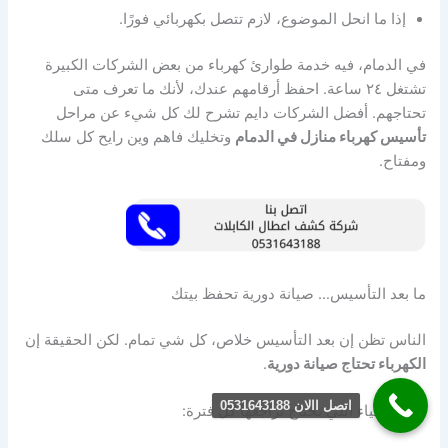
إذا ما انحل الموضوع، لازم تتصل بكهربائي فورًا.
في الدمام، فيه خدمة طوارئ كهرباء من بعض الشركات الكبيرة
تشتغل ٢٤ ساعة. احفظ أرقامهم عندك، لأنك ما تعرف متى
تحتاجهم. أفضل الشركات دايم تشرح لك كل شيء عن مراحل
تأسيس كهرباء منازل في الدمام
وتخليك فاهم وين رايح كل سلك
ومفتاح.
ما بعد التأسيس… صيانة دورية تحفظ بيتك
الناس تظن إن بعد التأسيس خلاص، كل شي تمام. لكن الحقيقة إن
الكهرباء تحتاج صيانة دورية
.
اتصل االان 0531643188
أهم الأشياء اللي تحتاج تراجعها كل فترة: