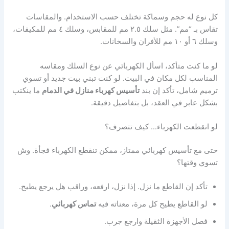
كل نوع له حجم وسماكة تختلف حسب الاستخدام. والمقاسات
تقاس بـ “مم”. مثل سلك ٢.٥ مم للمقابس، وسلك ٤ مم للمكيفات،
وسلك ٦ أو ١٠ مم للأفران والسخانات.
لو ما كنت متأكد، اسأل الكهربائي عن نوع السلك ومقاسه
المناسب لكل مكان في البيت. لو كنت تبني بيت جديد أو تسوي
ترميم شامل، تأكد إن بند
تأسيس كهرباء منازل في الدمام
ما ينكتب
بشكل عابر في العقد، بل بتفاصيل دقيقة.
لو انقطعت الكهرباء… كيف تتصرف؟
حتى مع تأسيس كهربائي ممتاز، ممكن تنقطع الكهرباء فجأة. وش
تسوي وقتها؟
تأكد إن القاطع ما نزل. إذا نزل، ارفعه، وراقب هل يرجع يطيح.
لو القاطع يطيح كل مرة، معناته فيه
تماس كهربائي
.
فصل الأجهزة الثقيلة وارجع جرب.