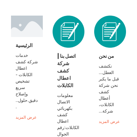
الرئيسية
خدمات
من نحن
اتصل بنا |
شركة كشف
شركة
نكتشف
اعطال
كشف
العطل...
الكابلات -
اعطال
قبل ما يكبر
تشخيص
الكابلات
نحن شركة
سريع
كشف
وإصلاح
معلومات
أعطال
دقيق.حلول..
الاتصال
الكابلات،
.
بكهربائي
شركة...
كشف
عرض المزيد
اعطال
عرض المزيد
الكابلات:رقم
الجوال