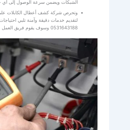
الشبكات ويضمن سرعة الوصول إلى أي خط ع
وتحرص شركة كشف أعطال الكابلات على 
لتقديم خدمات دقيقة وآمنة تلبي احتياجا
0531643188 وسوف يقوم فريق العمل بمساعدتك في أقرب وقت ممكن.