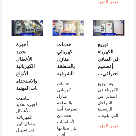
عرض المزيد
توزيع
خدمات
أجهزة
الكهرباء
كهربائي
تحديد
في المباني
منازل
الأعطال
| تصميم
بالمنطقة
الكهربائية
احترافي...
الشرقية
الأنواع
والاستخدام
يعد توزيع
خدمات
ات المهنية
الكهرباء في
كهربائي
المباني من
منازل
ساهمت
المراحل
بالمنطقة
أجهزة تحديد
الرئيسية
الشرقية أصب
الأعطال
التي يقوم...
حت من
الكهربائية
الأساسيات
بشكل كبير
عرض المزيد
التي يحتاجها
في تسهيل
أي...