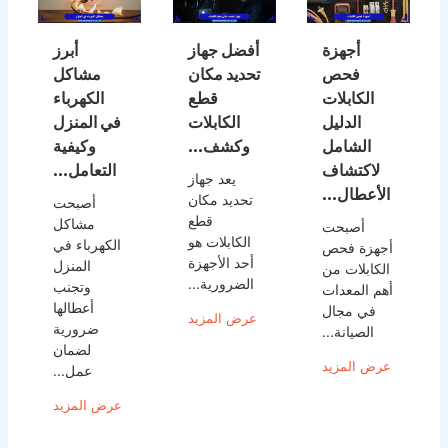
أجهزة
أفضل جهاز
أبرز
فحص
تحديد مكان
مشاكل
الكابلات
قطع
الكهرباء
الدليل
الكابلات
في المنزل
الشامل
وكشف...
وكيفية
لاكتشاف
التعامل...
يعد جهاز
الأعطال...
تحديد مكان
أصبحت
قطع
مشاكل
أصبحت
الكابلات هو
الكهرباء في
أجهزة فحص
أحد الأجهزة
المنزل
الكابلات من
الضرورية...
وتجنب
أهم المعدات
أعطالها
في مجال
عرض المزيد
ضرورية
الصيانة...
لضمان
عرض المزيد
عمل...
عرض المزيد