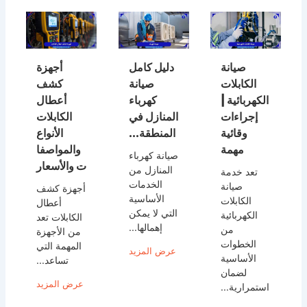
صيانة
دليل كامل
أجهزة
الكابلات
صيانة
كشف
الكهربائية |
كهرباء
أعطال
إجراءات
المنازل في
الكابلات
وقائية
المنطقة...
الأنواع
مهمة
والمواصفا
صيانة كهرباء
ت والأسعار
المنازل من
تعد خدمة
الخدمات
صيانة
أجهزة كشف
الأساسية
الكابلات
أعطال
التي لا يمكن
الكهربائية
الكابلات تعد
إهمالها...
من
من الأجهزة
الخطوات
المهمة التي
عرض المزيد
الأساسية
تساعد...
لضمان
عرض المزيد
استمرارية...