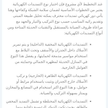
عند التخطيط لأي مشروع فإن اختيار نوع التمديدات الكهربائية
يعتبر من الخطوات الأساسية لضمان سلامة الشبكة وكفاءتها وهنا
يأتي دور كهربائي تمديدات محترف يمكنه تحليل طبيعة المبنى
وتقديم رائيه المناسب حسب نوع التركيب والتيار والجهد مع
مراعاة ظروف الصيانة بالمستقبل والتقنيات الحديثة المتاحة ومن
أنواع التمديدات الكهربائية:
التمديدات الكهربائية المخفية (الداخلية) و يتم تمرير
الأسلاك داخل الجدران والأسقف وتحت البلاط مع
استخدام مواسير مدمجة لحمايتها، و يفضل هذا النوع
في المنازل الحديثة لمظهره الجمالي وحمايته من
العوامل الخارجية.
التمديدات الكهربائية الظاهرة (الخارجية) و تركب
الأسلاك خارج الجدران وتثبت باستخدام مرابط أو
حوامل، و هذا النوع اكتر استخدام في المصانع والمخازن
ويمتاز بسهولة التركيب والصيانة.
التمديدات الكهربائية المختلطة و تشمل التمديد المخفي
والظاهر بحيث تكون الدوائر الرئيسية داخلية بينما