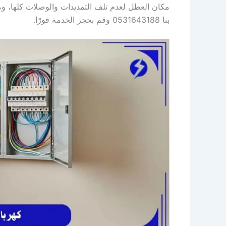
مكان العطل لعدم تلف التمديدات والوصلات كلها، 
بنا 0531643188 وقم بحجز الخدمة فورًا.