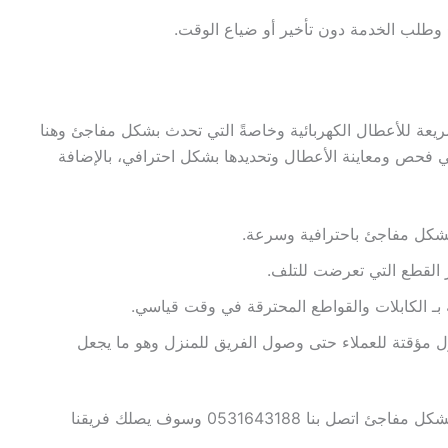
سريعة للأعطال الكهربائية وخاصةً التي تحدث بشكل مفاجئ وهنا
ي فحص ومعاينة الأعطال وتحديدها بشكل احترافي، بالإضافة
 بشكل مفاجئ باحترافية وسرعة.
يير القطع التي تعرضت للتلف.
ة بـ الكابلات والقواطع المحترقة في وقت قياسي.
حلول مؤقتة للعملاء حتى وصول الفريق للمنزل وهو ما يجعل
عند تلف أحد التمديدات في منزلك أو قطع الأسلاك بشكل مفاجئ اتصل بنا 0531643188 وسوف يصلك فريقنا