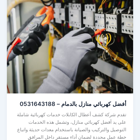
أفضل كهربائي منازل بالدمام – 0531643188
تقدم شركة كشف أعطال الكابلات خدمات كهربائية شاملة
على يد أفضل كهربائي منازل، وتشمل هذه الخدمات
التوصيل والتركيب والصيانة باستخدام معدات حديثة واتباع
خطة عمل محددة لضمان أداء مستقر داخل المرافق