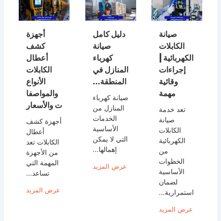
صيانة
دليل كامل
أجهزة
الكابلات
صيانة
كشف
الكهربائية |
كهرباء
أعطال
إجراءات
المنازل في
الكابلات
وقائية
المنطقة...
الأنواع
مهمة
والمواصفا
صيانة كهرباء
ت والأسعار
المنازل من
تعد خدمة
الخدمات
صيانة
أجهزة كشف
الأساسية
الكابلات
أعطال
التي لا يمكن
الكهربائية
الكابلات تعد
إهمالها...
من
من الأجهزة
الخطوات
المهمة التي
عرض المزيد
الأساسية
تساعد...
لضمان
عرض المزيد
استمرارية...
عرض المزيد