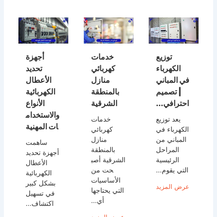
توزيع
خدمات
أجهزة
الكهرباء
كهربائي
تحديد
في المباني
منازل
الأعطال
| تصميم
بالمنطقة
الكهربائية
احترافي...
الشرقية
الأنواع
والاستخدام
يعد توزيع
خدمات
ات المهنية
الكهرباء في
كهربائي
المباني من
منازل
ساهمت
المراحل
بالمنطقة
أجهزة تحديد
الرئيسية
الشرقية أصب
الأعطال
التي يقوم...
حت من
الكهربائية
الأساسيات
بشكل كبير
عرض المزيد
التي يحتاجها
في تسهيل
أي...
اكتشاف...