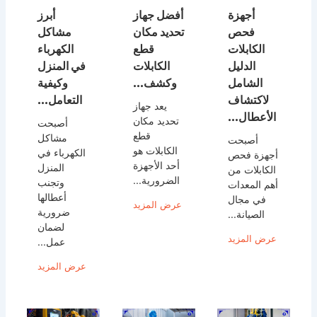
أجهزة
أفضل جهاز
أبرز
فحص
تحديد مكان
مشاكل
الكابلات
قطع
الكهرباء
الدليل
الكابلات
في المنزل
الشامل
وكشف...
وكيفية
لاكتشاف
التعامل...
يعد جهاز
الأعطال...
تحديد مكان
أصبحت
قطع
مشاكل
أصبحت
الكابلات هو
الكهرباء في
أجهزة فحص
أحد الأجهزة
المنزل
الكابلات من
الضرورية...
وتجنب
أهم المعدات
أعطالها
في مجال
عرض المزيد
ضرورية
الصيانة...
لضمان
عرض المزيد
عمل...
عرض المزيد